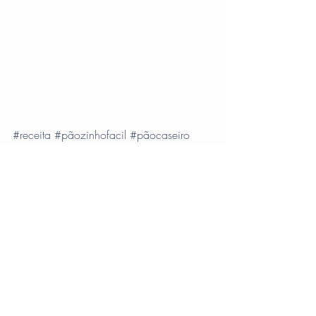
#receita
#pãozinhofacil
#pãocaseiro
#receitadepao
#quarentena
#panificacao
#paocaseiro
#paozinho
#massadepao
#paorecheado
#julianoalbano
#chefjulianoalbano
Ver tudo