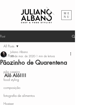
ME
NU
Post
All Posts
Juliano Albano
All Posts
30 de mar. de 2020
1 min de leitura
Pãozinho de Quarentena
receita fácil
pão caseiro
Alô Alô!!!!
food styling
composição
fotografia de alimentos
Hostzer