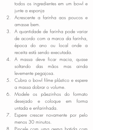
todos os ingredientes em um bowl e 
junte a esponja  
Acrescente a farinha aos poucos e 
amasse bem.  
A quantidade de farinha pode variar 
de acordo com a marca da farinha, 
época do ano ou local onde a 
receita está sendo executada.  
A massa deve ficar macia, quase 
soltando das mãos mas ainda 
levemente pegajosa.  
Cubra o bowl filme plástico e espere 
a massa dobrar o volume.  
Modele os pãezinhos do formato 
desejado e coloque em forma 
untada e enfarinhada.  
Espere crescer novamente por pelo 
menos 30 minutos.  
Pincele com uma gema batida com 