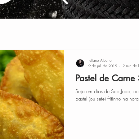
Juliano Albano
9 de jul. de 2015
2 min de l
Pastel de Carne
Seja em dias de São João, o