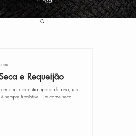
eitura
 Seca e Requeijão
u em qualquer outra época do ano, um
pastel (ou sete) fritinho na hora é sempre irresistível. De carne seca...