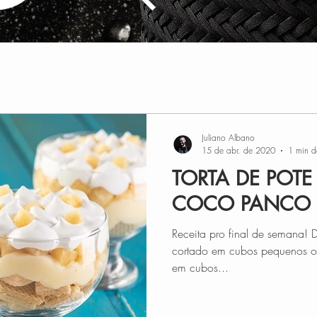
Juliano Albano
15 de abr. de 2020
1 min de
TORTA DE POT
COCO PANCO
Receita pro final de semana! D
cortado em cubos pequenos o
em cubos...