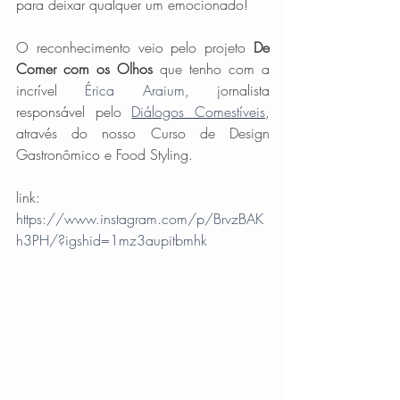
para deixar qualquer um emocionado!
O reconhecimento veio pelo projeto 
De 
Comer com os Olhos
 que tenho com a 
incrível 
Érica Araium
, jornalista 
responsável pelo 
Diálogos Comestíveis
, 
através do nosso Curso de Design 
Gastronômico e Food Styling.
link: 
https://www.instagram.com/p/BrvzBAK
h3PH/?igshid=1mz3aupitbmhk 