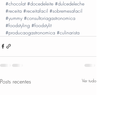
#chocolat
#docedeleite
#dulcedeleche
#receita
#receitafacil
#sobremesafacil
#yummy
#consultoriagastronomica
#foodstyling
#foodstylit
#producaogastronomica
#culinarista
Posts recentes
Ver tudo