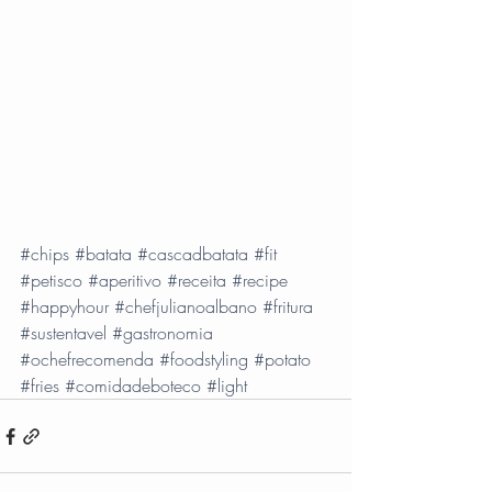
#chips
#batata
#cascadbatata
#fit
#petisco
#aperitivo
#receita
#recipe
#happyhour
#chefjulianoalbano
#fritura
#sustentavel
#gastronomia
#ochefrecomenda
#foodstyling
#potato
#fries
#comidadeboteco
#light