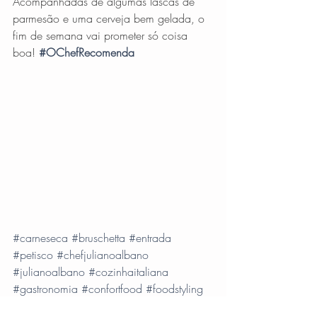
Acompanhadas de algumas lascas de 
parmesão e uma cerveja bem gelada, o 
fim de semana vai prometer só coisa 
boa!
#OChefRecomenda
#carneseca
#bruschetta
#entrada
#petisco
#chefjulianoalbano
#julianoalbano
#cozinhaitaliana
#gastronomia
#confortfood
#foodstyling
#finaldesemana
#paulistinha
#pao